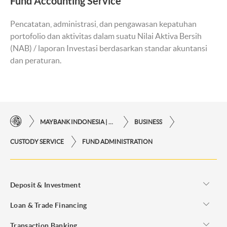
Fund Accounting Service
Pencatatan, administrasi, dan pengawasan kepatuhan
portofolio dan aktivitas dalam suatu Nilai Aktiva Bersih
(NAB) / laporan Investasi berdasarkan standar akuntansi
dan peraturan.
MAYBANK INDONESIA | KEMUDAHAN TRANSAKSI FINANSIAL DI UJUNG JARI ANDA
BUSINESS
CUSTODY SERVICE
FUND ADMINISTRATION
Deposit & Investment
Loan & Trade Financing
Transaction Banking