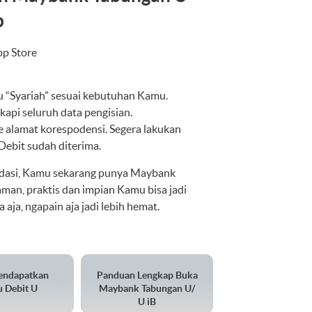
p
pp Store
au “Syariah” sesuai kebutuhan Kamu.
gkapi seluruh data pengisian.
e alamat korespodensi. Segera lakukan
Debit sudah diterima.
lidasi, Kamu sekarang punya Maybank
aman, praktis dan impian Kamu bisa jadi
aja, ngapain aja jadi lebih hemat.
endapatkan
Panduan Lengkap Buka
u Debit U
Maybank Tabungan U/
U iB