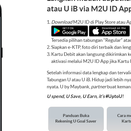
atau U iB
via M2U ID Ap
Download
M2U ID di Play Store atau A
Tersedia pilihan tabungan “Regular” at
Siapkan e-KTP, foto diri terbaik dan len
Kartu Debit akan langsung dikirimkan k
aktivasi melalui M2U ID App jika Kartu 
Setelah informasi data lengkap dan terva
Tabungan U atau U iB. Hidup jadi lebih ny
nyata. U by Maybank,
partner
buat kemana 
U spend, U Save, U Earn, it’s
#UptoU!
Panduan Buka
Cara m
Rekening U Goal Saver
Kart