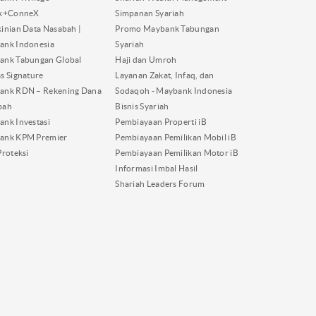
nk+ConneX
Simpanan Syariah
inian Data Nasabah |
Promo Maybank Tabungan
ank Indonesia
Syariah
ank Tabungan Global
Haji dan Umroh
s Signature
Layanan Zakat, Infaq, dan
ank RDN – Rekening Dana
Sodaqoh - Maybank Indonesia
bah
Bisnis Syariah
nk Investasi
Pembiayaan Properti iB
ank KPM Premier
Pembiayaan Pemilikan Mobil iB
Proteksi
Pembiayaan Pemilikan Motor iB
Informasi Imbal Hasil
Shariah Leaders Forum