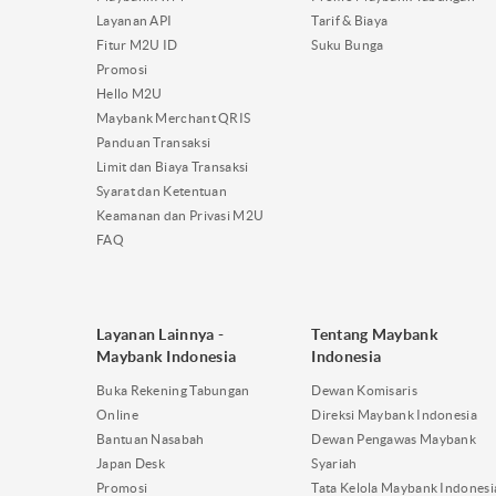
Layanan API
Tarif & Biaya
Fitur M2U ID
Suku Bunga
Promosi
Hello M2U
Maybank Merchant QRIS
Panduan Transaksi
Limit dan Biaya Transaksi
Syarat dan Ketentuan
Keamanan dan Privasi M2U
FAQ
Layanan Lainnya -
Tentang Maybank
Maybank Indonesia
Indonesia
Buka Rekening Tabungan
Dewan Komisaris
Online
Direksi Maybank Indonesia
Bantuan Nasabah
Dewan Pengawas Maybank
Japan Desk
Syariah
Promosi
Tata Kelola Maybank Indonesi