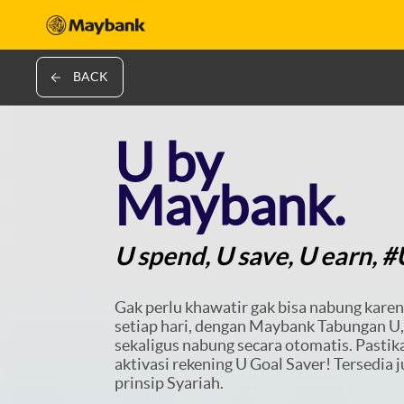
BACK
U by
Maybank.
U spend, U save, U earn, 
Gak perlu khawatir gak bisa nabung karen
setiap hari, dengan Maybank Tabungan U
sekaligus nabung secara otomatis. Pasti
aktivasi rekening U Goal Saver! Tersedia
prinsip Syariah.