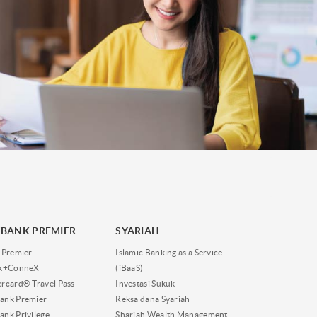
BANK PREMIER
SYARIAH
 Premier
Islamic Banking as a Service
nk+ConneX
(iBaaS)
rcard® Travel Pass
Investasi Sukuk
ank Premier
Reksa dana Syariah
nk Privilege
Shariah Wealth Management