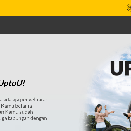
#UptoU!
a ada aja pengeluaran
, Kamu belanja
kan Kamu sudah
 juga tabungan dengan