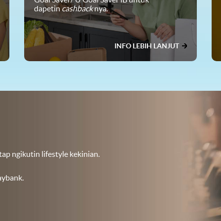
dapetin
cashback
nya.
INFO LEBIH LANJUT
 ngikutin lifestyle kekinian.
Maybank.