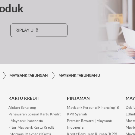
roduk
RIPLAY U IB
MAYBANK TABUNGAN
MAYBANK TABUNGAN U
KARTU KREDIT
PINJAMAN
MAY
Ajukan Sekarang
Maybank Personal Financing iB
Debit
Penawaran Spesial Kartu Kredit
KPR Syariah
Edli
| Maybank Indonesia
Premier Reward | Maybank
Maste
Fitur Maybank Kartu Kredit
Indonesia
Mayb
Informasi Maybank Kartu
Kredit Pemilikan Rumah (KPR)
Mayba