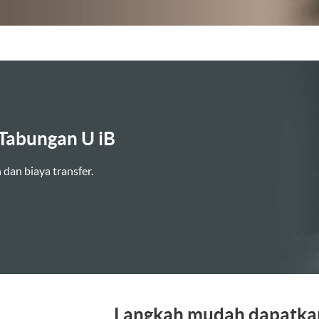
TM bank Lain dengan Maybank Tabungan
a saldo sebelum transaksi min. Rp500 ribu
Langkah mudah dapatk