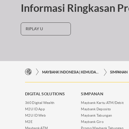
Informasi Ringkasan P
RIPLAY U
MAYBANK INDONESIA | KEMUDAHAN TRANSAKSI FINANSIAL DI UJUNG JARI ANDA
SIMPANAN
DIGITAL SOLUTIONS
SIMPANAN
360 Digital Wealth
Maybank Kartu ATM/Debit
M2U ID App
Maybank Deposito
M2U ID Web
Maybank Tabungan
M2E
Maybank Giro
Maybank ATM
Promo Maybank Tabungan